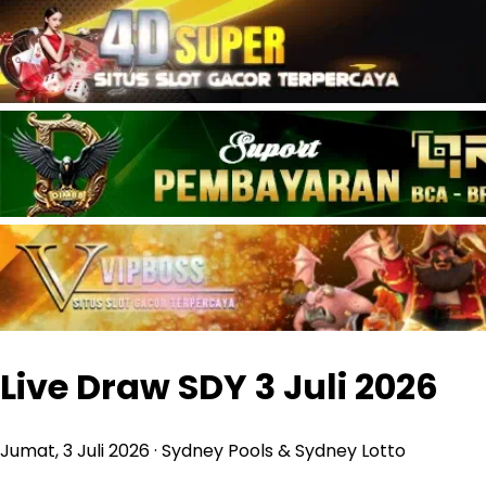
Live Draw SDY
3 Juli 2026
Jumat, 3 Juli 2026
· Sydney Pools & Sydney Lotto