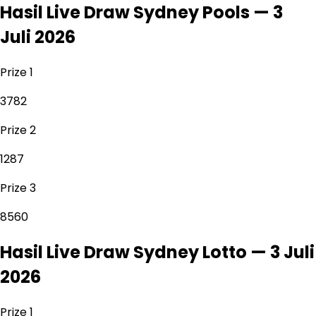
Hasil Live Draw Sydney Pools —
3
Juli 2026
Prize 1
3782
Prize 2
1287
Prize 3
8560
Hasil Live Draw Sydney Lotto —
3 Juli
2026
Prize 1