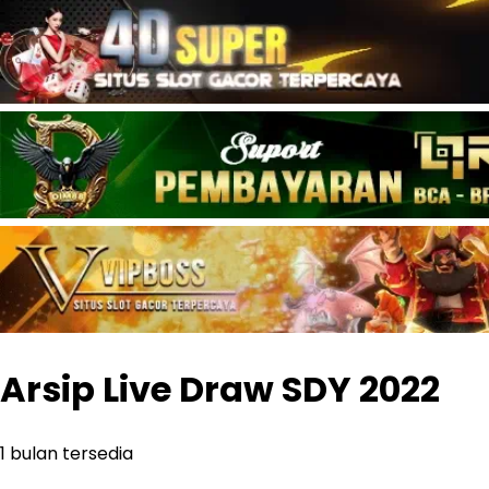
Arsip Live Draw SDY
2022
1
bulan tersedia