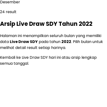
Desember
24
result
Arsip Live Draw SDY Tahun
2022
Halaman ini menampilkan seluruh bulan yang memiliki
data
Live Draw SDY
pada tahun
2022
. Pilih bulan untuk
melihat detail result setiap harinya.
Kembali ke
Live Draw SDY hari ini
atau
arsip lengkap
semua tanggal
.